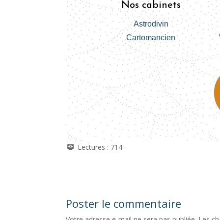
Nos cabinets
Astrodivin
Cartomancien
Lectures :
714
Poster le commentaire
Votre adresse e-mail ne sera pas publiée.
Les ch